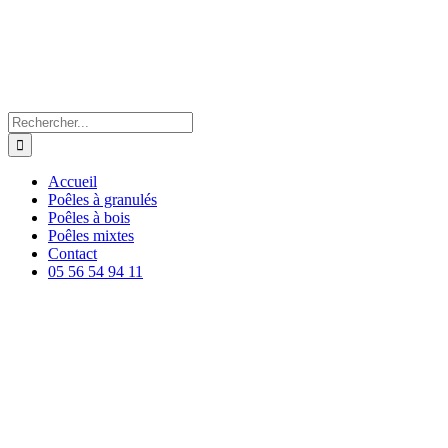
Passer
au
contenu
Rechercher:
Accueil
Poêles à granulés
Poêles à bois
Poêles mixtes
Contact
05 56 54 94 11