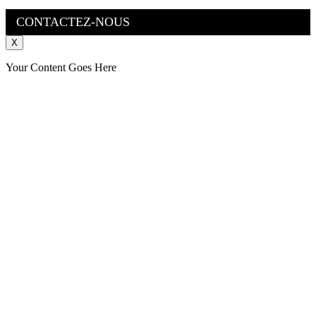
CONTACTEZ-NOUS
X
Your Content Goes Here
Aller
en
haut