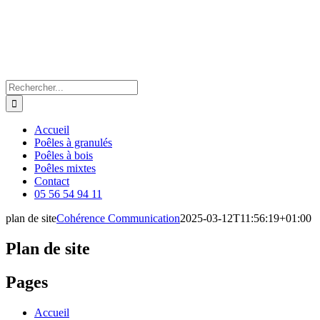
Passer
au
contenu
Rechercher:
Accueil
Poêles à granulés
Poêles à bois
Poêles mixtes
Contact
05 56 54 94 11
plan de site
Cohérence Communication
2025-03-12T11:56:19+01:00
Plan de site
Pages
Accueil