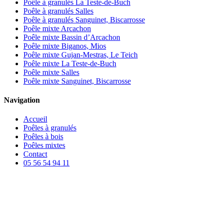
Poêle à granulés La Teste-de-Buch
Poêle à granulés Salles
Poêle à granulés Sanguinet, Biscarrosse
Poêle mixte Arcachon
Poêle mixte Bassin d’Arcachon
Poêle mixte Biganos, Mios
Poêle mixte Gujan-Mestras, Le Teich
Poêle mixte La Teste-de-Buch
Poêle mixte Salles
Poêle mixte Sanguinet, Biscarrosse
Navigation
Accueil
Poêles à granulés
Poêles à bois
Poêles mixtes
Contact
05 56 54 94 11