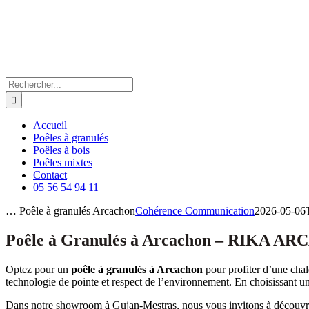
Passer
au
contenu
Rechercher:
Accueil
Poêles à granulés
Poêles à bois
Poêles mixtes
Contact
05 56 54 94 11
… Poêle à granulés Arcachon
Cohérence Communication
2026-05-06
Poêle à Granulés à Arcachon – RIKA ARC
Optez pour un
poêle à granulés à Arcachon
pour profiter d’une ch
technologie de pointe et respect de l’environnement. En choisissant u
Dans notre showroom à Gujan-Mestras, nous vous invitons à découv