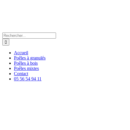
Passer
au
contenu
Rechercher:
Accueil
Poêles à granulés
Poêles à bois
Poêles mixtes
Contact
05 56 54 94 11