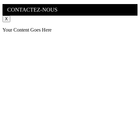
CONTACTEZ-NOUS
X
Your Content Goes Here
Aller
en
haut